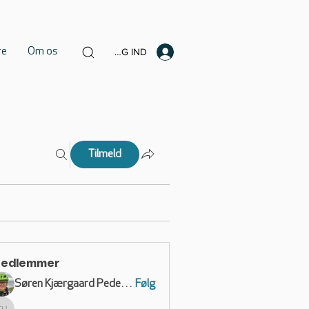
re
Om os
LOG IND
Tilmeld
edlemmer
Søren Kjærgaard Pedersen
Følg