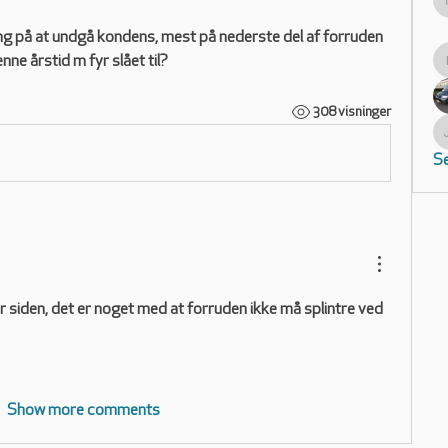
ng på at undgå kondens, mest på nederste del af forruden 
ne årstid m fyr slået til?
308 visninger
Se
år siden, det er noget med at forruden ikke må splintre ved 
Show more comments