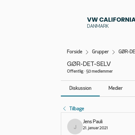
VW CALIFORNIA
DANMARK
Forside
Grupper
GØR-DE
GØR-DET-SELV
Offentlig
·
50 medlemmer
Diskussion
Medier
Tilbage
Jens Pauli
21. januar 2021
Jens Pauli