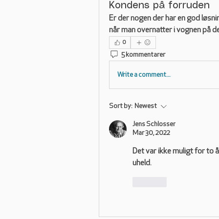
Kondens på forruden
Er der nogen der har en god løsni
når man overnatter i vognen på den
0
5 kommentarer
Write a comment...
Sort by:
Newest
Jens Schlosser
Mar 30, 2022
Det var ikke muligt for to 
uheld.
Like