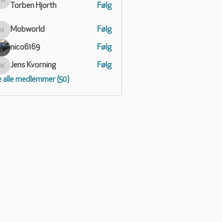
Torben Hjorth
Følg
Torben Hjorth
Mobworld
Følg
Mobworld
nico6169
Følg
Jens Kvorning
Følg
Jens Kvorning
 alle medlemmer (50)