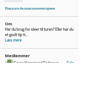
Лайк
Показать больше комментариев
Om
Har du brug for ideer til turen? Eller har du
et godt tip ti
...
Læs mere
Medlemmer
Søren Kjærgaard Pedersen
Følg
Kristian Skjødt
Følg
Kim Jul Pedersen
Følg
smj
Følg
smj
Michael Sjeltoft
Følg
Se alle medlemmer (86)