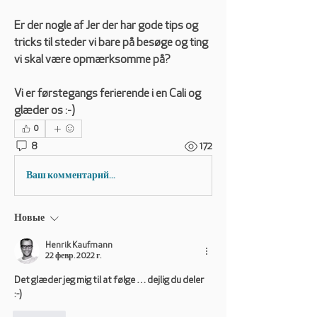
Er der nogle af Jer der har gode tips og 
tricks til steder vi bare på besøge og ting 
vi skal være opmærksomme på?
Vi er førstegangs ferierende i en Cali og 
glæder os :-)
0
8
172
Ваш комментарий...
Новые
Henrik Kaufmann
22 февр. 2022 г.
Det glæder jeg mig til at følge … dejlig du deler 
:-)