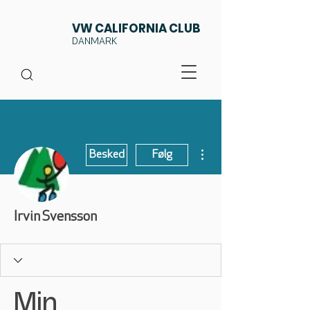
VW CALIFORNIA CLUB
DANMARK
Flere handlinger
Besked
Følg
Irvin Svensson
Min