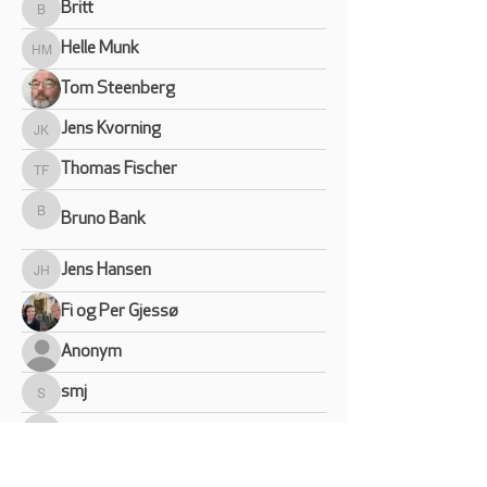
Britt
Britt
Helle Munk
Helle Munk
Tom Steenberg
Jens Kvorning
Jens Kvorning
Thomas Fischer
Thomas Fischer
Bruno Bank
Bruno Bank
Jens Hansen
Jens Hansen
Fi og Per Gjessø
Anonym
smj
smj
jppedersen
jppedersen
caitlin.madden