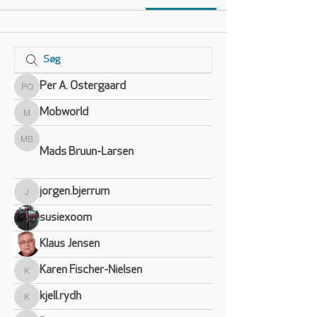
Per A. Ostergaard
Per A. Ostergaard
Mobworld
Mobworld
Mads Bruun-Larsen
Mads Bruun-Larsen
jorgen.bjerrum
jorgen.bjerrum
susiexoom
Klaus Jensen
Karen Fischer-Nielsen
Karen Fischer-Nielsen
kjell.rydh
kjell.rydh