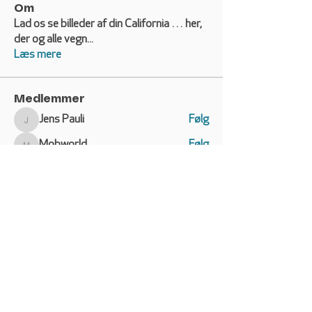
Om
Lad os se billeder af din California … her,
der og alle vegn
...
Læs mere
Medlemmer
Jens Pauli
Følg
Jens Pauli
Mobworld
Følg
Mobworld
Anders Damgaard Andersen
Følg
Anders Damgaard Andersen
Morten Bay-Mortensen
Morten Bay-Mortensen
Følg
bonilsson11
Følg
bonilsson11
Se alle medlemmer (48)