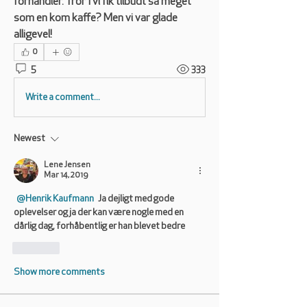
forhandler. Tror I vi fik tilbudt så meget 
som en kom kaffe? Men vi var glade 
alligevel!
0
5
333
Write a comment...
Newest
Lene Jensen
Mar 14, 2019
@Henrik Kaufmann
 Ja dejligt med gode 
oplevelser og ja der kan være nogle med en 
dårlig dag, forhåbentlig er han blevet bedre
Like
Show more comments