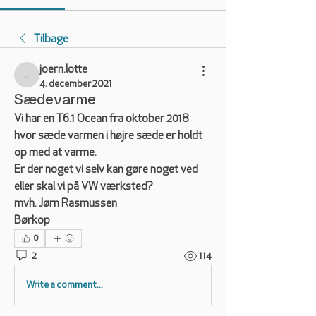
Tilbage
joern.lotte
joern.lotte
4. december 2021
Sædevarme
Vi har en T6.1 Ocean fra oktober 2018 
hvor sæde varmen i højre sæde er holdt 
op med at varme.
Er der noget vi selv kan gøre noget ved 
eller skal vi på VW værksted?
mvh. Jørn Rasmussen 
Børkop
0
2
114
Write a comment...