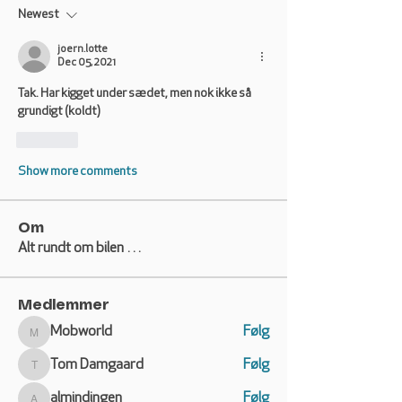
Newest
joern.lotte
Dec 05, 2021
Tak. Har kigget under sædet, men nok ikke så 
grundigt (koldt)
Like
Show more comments
Om
Alt rundt om bilen …
Medlemmer
Mobworld
Følg
Mobworld
Tom Damgaard
Følg
Tom Damgaard
almindingen
Følg