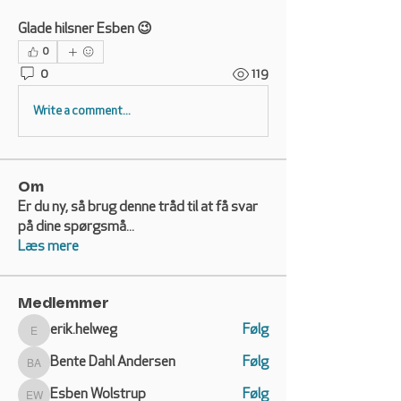
Glade hilsner Esben 😉
0
0
119
Write a comment...
Om
Er du ny, så brug denne tråd til at få svar
på dine spørgsmå
...
Læs mere
Medlemmer
erik.helweg
Følg
erik.helweg
Bente Dahl Andersen
Følg
Bente Dahl Andersen
Esben Wolstrup
Følg