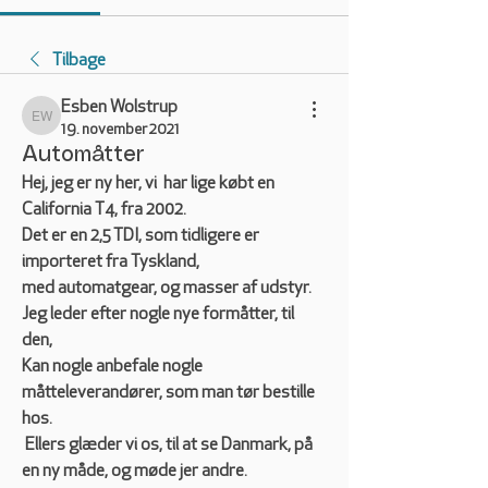
Tilbage
Esben Wolstrup
Esben Wolstrup
19. november 2021
Automåtter
Hej, jeg er ny her, vi  har lige købt en 
California T4, fra 2002.
Det er en 2,5 TDI, som tidligere er 
importeret fra Tyskland,
med automatgear, og masser af udstyr.
Jeg leder efter nogle nye formåtter, til 
den,
Kan nogle anbefale nogle 
måtteleverandører, som man tør bestille 
hos.
 Ellers glæder vi os, til at se Danmark, på 
en ny måde, og møde jer andre.