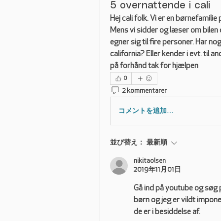
5 overnattende i cali
Hej cali folk. Vi er en børnefamilie
Mens vi sidder og læser om bilen o
egner sig til fire personer. Har no
california? Eller kender i evt. til 
på forhånd tak for hjælpen
0
2 kommentarer
コメントを追加…
並び替え：
最新順
nikitaolsen
2019年11月01日
Gå ind på youtube og søg p
børn og jeg er vildt impon
de er i besiddelse af. 