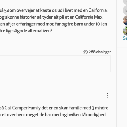
 på 5 som overvejer at kaste os ud i livet med en California. 
g skønne historier så tyder alt på at en California Max 
gen af jer erfaringer med mor, far og tre børn under 10 i en 
andre ligesågode alternativer?
Se
268 visninger
å Cali Camper Family det er en skøn familie med 3 mindre 
eret over hvor meget de har med og hvilken tålmodighed 