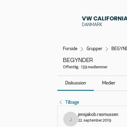
VW CALIFORNIA
DANMARK
Forside
Grupper
BEGYN
BEGYNDER
Offentlig
·
139 medlemmer
Diskussion
Medier
Tilbage
jensjakob.rasmussen
22. september 2019
jensjakob.rasmussen