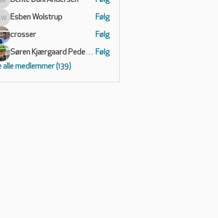
Bente Dahl Andersen
Følg
Bente Dahl Andersen
Esben Wolstrup
Følg
Esben Wolstrup
crosser
Følg
Søren Kjærgaard Pedersen
Følg
 alle medlemmer (139)