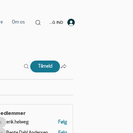
re
Om os
LOG IND
Tilmeld
edlemmer
erik.helweg
Følg
erik.helweg