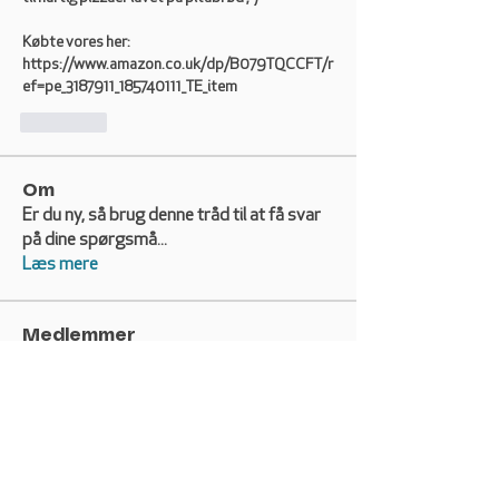
Købte vores her:
https://www.amazon.co.uk/dp/B079TQCCFT/r
ef=pe_3187911_185740111_TE_item
Curtir
Om
Er du ny, så brug denne tråd til at få svar
på dine spørgsmå
...
Læs mere
Medlemmer
erik.helweg
Følg
erik.helweg
Bente Dahl Andersen
Følg
Bente Dahl Andersen
Esben Wolstrup
Følg
Esben Wolstrup
crosser
Følg