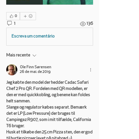
0
1
136
Escreva um comentário
Mais recente
Ole Finn Sørensen
26 de mai. de 2019
Jeg købte den model der hedder Cadac Safari 
Chef 2 Pro QR. Fordelen med QR modellen, er 
den er med quickkobling, og benene kan foldes 
helt sammen.
Slange og regulator købes separat. Bemærk 
det er LP (Low Pressure) der bruges til 
Campingaz R907, som i mit tilfælde, California 
T6 bruger.
Husk at tilkøbe den 25 cm Pizza sten, den er god 
til hurtig pizzaer lavet på pitabrød ;-)