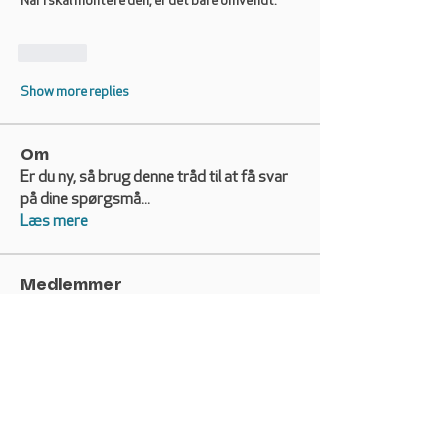
Når I skal montere den, er det bare omvendt. 
Like
Show more replies
Om
Er du ny, så brug denne tråd til at få svar
på dine spørgsmå
...
Læs mere
Medlemmer
erik.helweg
Følg
erik.helweg
Bente Dahl Andersen
Følg
Bente Dahl Andersen
Esben Wolstrup
Følg
Esben Wolstrup
crosser
Følg