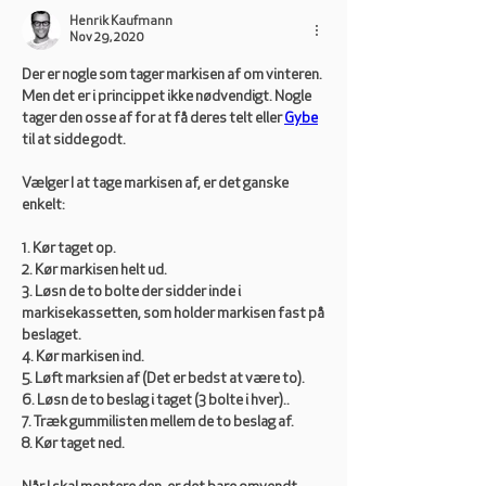
Henrik Kaufmann
Nov 29, 2020
Der er nogle som tager markisen af om vinteren. 
Men det er i princippet ikke nødvendigt. Nogle 
tager den osse af for at få deres telt eller 
Gybe
til at sidde godt.
Vælger I at tage markisen af, er det ganske 
enkelt:
1. Kør taget op.
2. Kør markisen helt ud.
3. Løsn de to bolte der sidder inde i 
markisekassetten, som holder markisen fast på 
beslaget.
4. Kør markisen ind.
5. Løft marksien af (Det er bedst at være to).
6. Løsn de to beslag i taget (3 bolte i hver)..
7. Træk gummilisten mellem de to beslag af.
8. Kør taget ned.