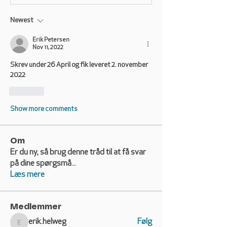
Newest
Erik Petersen
Nov 11, 2022
Skrev under 26 April og fik leveret 2. november 
2022
Like
Show more comments
Om
Er du ny, så brug denne tråd til at få svar
på dine spørgsmå
...
Læs mere
Medlemmer
erik.helweg
Følg
erik.helweg