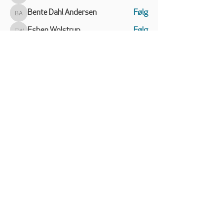
Bente Dahl Andersen
Følg
Bente Dahl Andersen
Esben Wolstrup
Følg
Esben Wolstrup
crosser
Følg
Søren Kjærgaard Pedersen
Følg
Se alle medlemmer (139)
VW CALIFORNIA CLUB
DANMARK