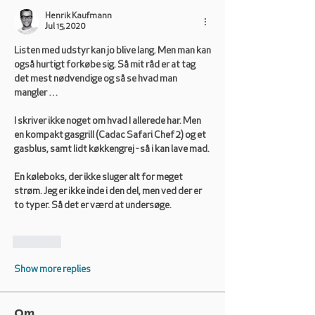
Henrik Kaufmann
Jul 15, 2020
Listen med udstyr kan jo blive lang. Men man kan 
også hurtigt forkøbe sig. Så mit råd er at tag 
det mest nødvendige og så se hvad man 
mangler …
I skriver ikke noget om hvad I allerede har. Men 
en kompakt gasgrill (Cadac Safari Chef 2) og et 
gasblus, samt lidt køkkengrej - så i kan lave mad.
En køleboks, der ikke sluger alt for meget 
strøm. Jeg er ikke inde i den del, men ved der er 
to typer. Så det er værd at undersøge.
Like
Show more replies
Om