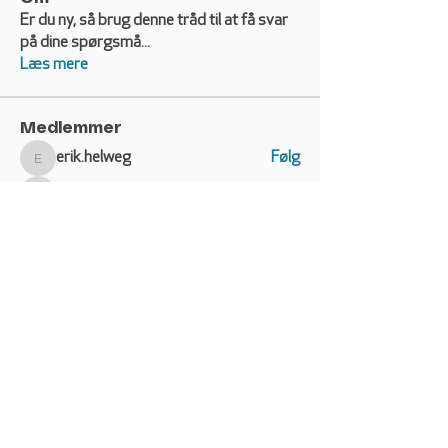
Er du ny, så brug denne tråd til at få svar
på dine spørgsmå
...
Læs mere
Medlemmer
erik.helweg
Følg
erik.helweg
Bente Dahl Andersen
Følg
Bente Dahl Andersen
Esben Wolstrup
Følg
Esben Wolstrup
crosser
Følg
Søren Kjærgaard Pedersen
Følg
Se alle medlemmer (139)