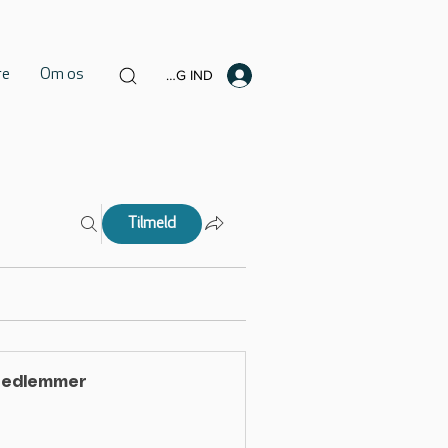
re
Om os
LOG IND
Tilmeld
edlemmer