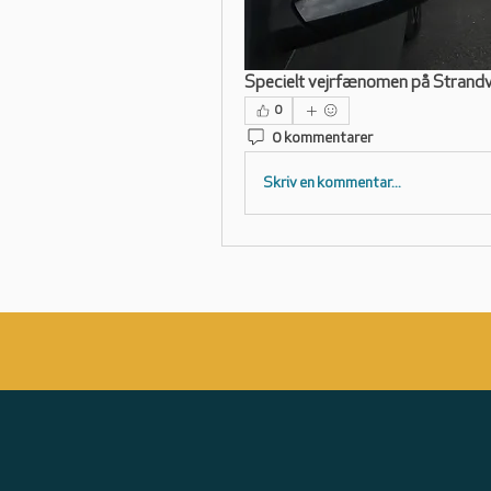
Specielt vejrfænomen på Strand
0
0 kommentarer
Skriv en kommentar...