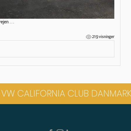
vejen …
219 visninger
VW CALIFORNIA CLUB DANMAR