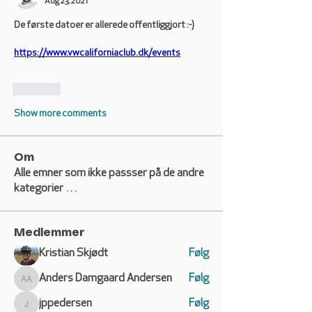
Aug 23, 2021
De første datoer er allerede offentliggjort :-) 
https://www.vwcaliforniaclub.dk/events
Like
Show more comments
Om
Alle emner som ikke passser på de andre
kategorier …
Medlemmer
Kristian Skjødt
Følg
Anders Damgaard Andersen
Følg
Anders Damgaard Andersen
jppedersen
Følg
jppedersen