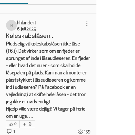
hhlandert
hhlandert
6. juli 2025
Køleskabslåsen…
Pludselig vil køleskabslåsen ikke låse 
(T6.1). Det virker som om en fjeder er 
sprunget af inde i låseudløseren. En fjeder 
- eller hvad det nu er - som skal holde 
låsepalen på plads. Kan man afmonterer 
plaststykket i låseudløseren og komme 
ind i udløseren? På Facebook er en 
vejledning i at skifte hele låsen - det tror 
jeg ikke er nødvendigt. 
Hjælp ville være dejligt! Vi tager på ferie 
om en uge…. 
0
1
159