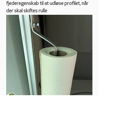
fjederegenskab til at udløse profilet, når 
der skal skiftes rulle
Om
Del tips og triks til "hjemmelavede"
løsninger …
Medlemmer
Søren Kjærgaard Pedersen
Følg
Torben Hjorth
Følg
Torben Hjorth
Mobworld
Følg
Mobworld
nico6169
Følg