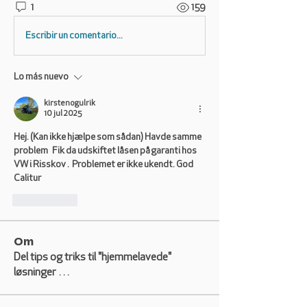
1
159
Escribir un comentario...
Lo más nuevo
kirstenogulrik
10 jul 2025
Hej. (Kan ikke hjælpe som sådan) Havde samme 
problem   Fik da udskiftet låsen på garanti hos 
VW i Risskov .  Problemet er ikke ukendt. God 
Calitur 
Me gusta
Om
Del tips og triks til "hjemmelavede"
løsninger …