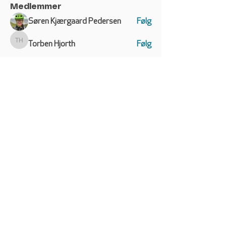
Medlemmer
Søren Kjærgaard Pedersen
Følg
Torben Hjorth
Følg
Torben Hjorth
Mobworld
Følg
Mobworld
nico6169
Følg
Jens Kvorning
Følg
Jens Kvorning
Se alle medlemmer (50)
VW CALIFORNIA CLUB
DANMARK