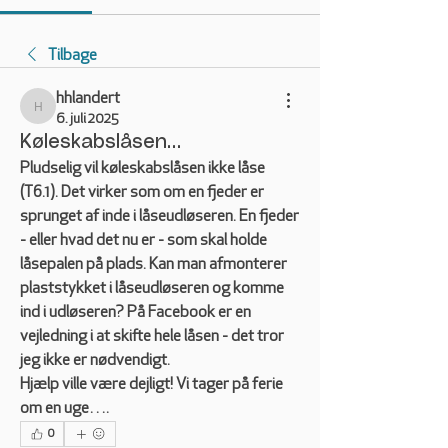
Tilbage
hhlandert
hhlandert
6. juli 2025
Køleskabslåsen…
Pludselig vil køleskabslåsen ikke låse 
(T6.1). Det virker som om en fjeder er 
sprunget af inde i låseudløseren. En fjeder 
- eller hvad det nu er - som skal holde 
låsepalen på plads. Kan man afmonterer 
plaststykket i låseudløseren og komme 
ind i udløseren? På Facebook er en 
vejledning i at skifte hele låsen - det tror 
jeg ikke er nødvendigt. 
Hjælp ville være dejligt! Vi tager på ferie 
om en uge…. 
0