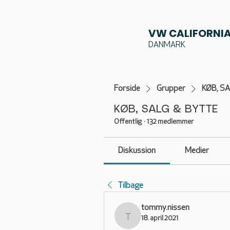
VW CALIFORNIA
DANMARK
Forside
Grupper
KØB, S
KØB, SALG & BYTTE
Offentlig
·
132 medlemmer
Diskussion
Medier
Tilbage
tommy.nissen
18. april 2021
tommy.nissen