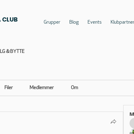
 CLUB
Grupper
Blog
Events
Klubpartne
ALG & BYTTE
Filer
Medlemmer
Om
M