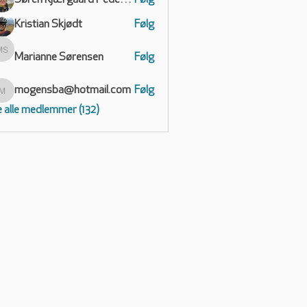
Søren Kjærgaard Pedersen
Følg
Kristian Skjødt
Følg
Marianne Sørensen
Følg
Marianne Sørensen
mogensba@hotmail.com
Følg
mogensba@hotmail.com
 alle medlemmer (132)