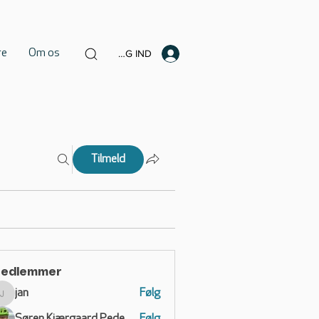
re
Om os
LOG IND
Tilmeld
edlemmer
jan
Følg
jan