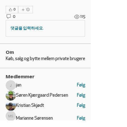
0
0
115
댓글을 입력하세요.
Om
Køb, salg og bytte mellem private brugere
Medlemmer
jan
Følg
jan
Søren Kjærgaard Pedersen
Følg
Kristian Skjødt
Følg
Marianne Sørensen
Følg
Marianne Sørensen