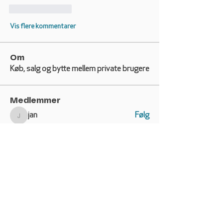
Synes godt om
Vis flere kommentarer
Om
Køb, salg og bytte mellem private brugere
Medlemmer
jan
Følg
jan
Søren Kjærgaard Pedersen
Følg
Kristian Skjødt
Følg
Marianne Sørensen
Følg
Marianne Sørensen
mogensba@hotmail.com
Følg
mogensba@hotmail.com
Se alle medlemmer (132)