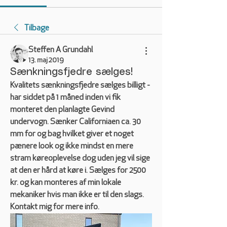
Tilbage
Steffen A Grundahl
13. maj 2019
Sænkningsfjedre sælges!
Kvalitets sænkningsfjedre sælges billigt - 
har siddet på 1 måned inden vi fik 
monteret den planlagte Gevind 
undervogn. Sænker Californiaen ca. 30 
mm for og bag hvilket giver et noget 
pænere look og ikke mindst en mere 
stram køreoplevelse dog uden jeg vil sige 
at den er hård at køre i. Sælges for 2500 
kr. og kan monteres af min lokale 
mekaniker hvis man ikke er til den slags. 
Kontakt mig for mere info. 