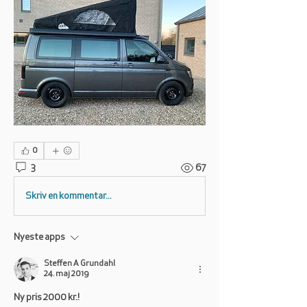
0
3
67
Skriv en kommentar...
Nyeste apps
Steffen A Grundahl
24. maj 2019
Ny pris 2000 kr.!