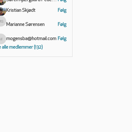
Søren Kjærgaard Pedersen
Følg
Kristian Skjødt
Følg
Marianne Sørensen
Følg
Marianne Sørensen
mogensba@hotmail.com
Følg
mogensba@hotmail.com
 alle medlemmer (132)