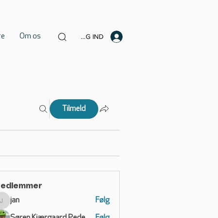
re
Om os
LOG IND
Tilmeld
edlemmer
jan
Følg
jan