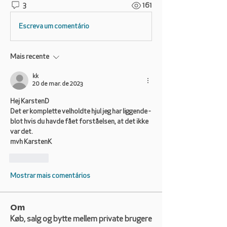
3
161
Escreva um comentário
Mais recente
kk
20 de mar. de 2023
Hej KarstenD
Det er komplette velholdte hjul jeg har liggende - 
blot hvis du havde fået forståelsen, at det ikke 
var det.
mvh KarstenK
Curtir
Mostrar mais comentários
Om
Køb, salg og bytte mellem private brugere