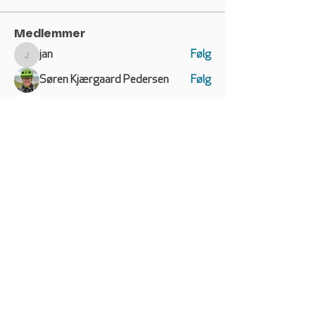
Medlemmer
jan
Følg
jan
Søren Kjærgaard Pedersen
Følg
Kristian Skjødt
Følg
Marianne Sørensen
Følg
Marianne Sørensen
mogensba@hotmail.com
Følg
mogensba@hotmail.com
Se alle medlemmer (132)
VW CALIFORNIA CLUB
DANMARK