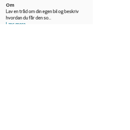
Om
Lav en tråd om din egen bil og beskriv
hvordan du får den so
...
Læs mere
Medlemmer
Bente Schibye
Følg
Kimosan
Følg
Bruno Bank
Følg
Bruno Bank
jppedersen
Følg
jppedersen
nico6169
Følg
Se alle medlemmer (56)