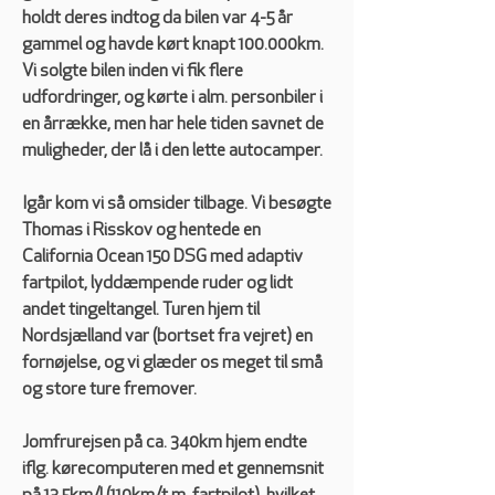
holdt deres indtog da bilen var 4-5 år 
gammel og havde kørt knapt 100.000km.  
Vi solgte bilen inden vi fik flere 
udfordringer, og kørte i alm. personbiler i 
en årrække, men har hele tiden savnet de 
muligheder, der lå i den lette autocamper. 
Igår kom vi så omsider tilbage. Vi besøgte 
Thomas i Risskov og hentede en 
California Ocean 150 DSG med adaptiv 
fartpilot, lyddæmpende ruder og lidt 
andet tingeltangel. Turen hjem til 
Nordsjælland var (bortset fra vejret) en 
fornøjelse, og vi glæder os meget til små 
og store ture fremover. 
Jomfrurejsen på ca. 340km hjem endte 
iflg. kørecomputeren med et gennemsnit 