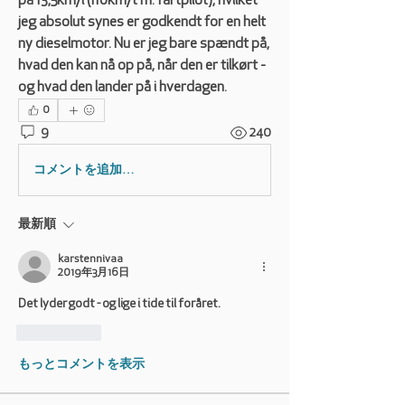
på 13,5km/l (110km/t m. fartpilot), hvilket 
jeg absolut synes er godkendt for en helt 
ny dieselmotor. Nu er jeg bare spændt på, 
hvad den kan nå op på, når den er tilkørt - 
og hvad den lander på i hverdagen. 
0
9
240
コメントを追加…
最新順
karstennivaa
2019年3月16日
Det lyder godt - og lige i tide til foråret.
いいね！
もっとコメントを表示