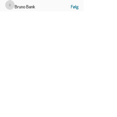
Bruno Bank
Følg
Bruno Bank
jppedersen
Følg
jppedersen
nico6169
Følg
Se alle medlemmer (56)
VW CALIFORNIA CLUB
DANMARK