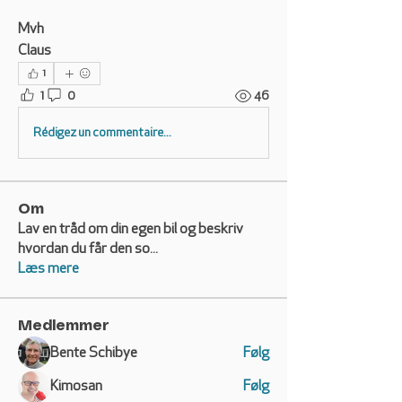
Mvh
Claus 
1
1
0
46
Rédigez un commentaire...
Om
Lav en tråd om din egen bil og beskriv
hvordan du får den so
...
Læs mere
Medlemmer
Bente Schibye
Følg
Kimosan
Følg