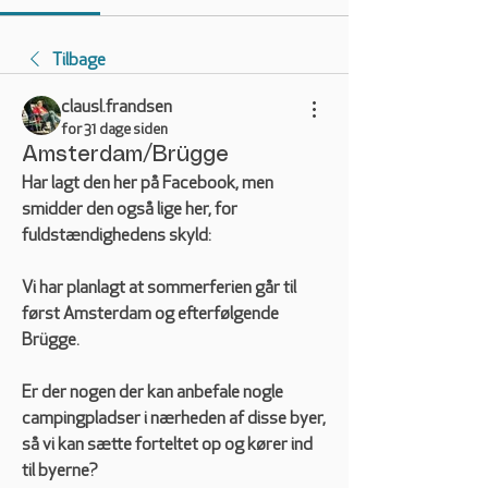
Tilbage
clausl.frandsen
for 31 dage siden
Amsterdam/Brügge
Har lagt den her på Facebook, men 
smidder den også lige her, for 
fuldstændighedens skyld:
Vi har planlagt at sommerferien går til 
først Amsterdam og efterfølgende 
Brügge. 
Er der nogen der kan anbefale nogle 
campingpladser i nærheden af disse byer, 
så vi kan sætte forteltet op og kører ind 
til byerne?