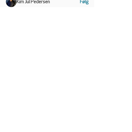
Kim Jul Pedersen
Følg
smj
Følg
smj
Michael Sjeltoft
Følg
Se alle medlemmer (86)
VW CALIFORNIA CLUB
DANMARK