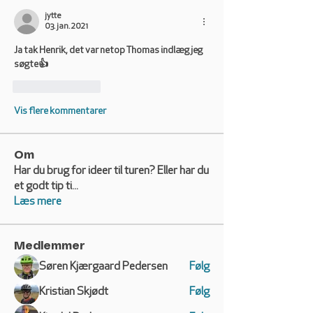
jytte
03. jan. 2021
Ja tak Henrik, det var netop Thomas indlæg jeg 
søgte👍
Synes godt om
Vis flere kommentarer
Om
Har du brug for ideer til turen? Eller har du
et godt tip ti
...
Læs mere
Medlemmer
Søren Kjærgaard Pedersen
Følg
Kristian Skjødt
Følg