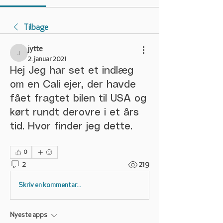
Tilbage
jytte
jytte
2. januar 2021
Hej Jeg har set et indlæg
om en Cali ejer, der havde
fået fragtet bilen til USA og
kørt rundt derovre i et års
tid. Hvor finder jeg dette.
0
2
219
Skriv en kommentar...
Nyeste apps