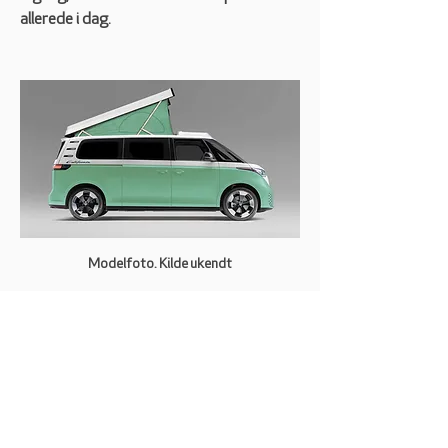
allerede i dag.
Modelfoto. Kilde ukendt
Konklusion
Kan man overhovedet konkludere noget 
ud fra rygter? 