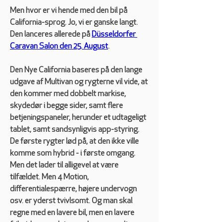
Men hvor er vi hende med den bil på 
California-sprog. Jo, vi er ganske langt. 
Den lanceres allerede på 
Düsseldorfer 
Caravan Salon den 25. August
. 
Den Nye California baseres på den lange 
udgave af Multivan og rygterne vil vide, at 
den kommer med dobbelt markise, 
skydedør i begge sider, samt flere 
betjeningspaneler, herunder et udtageligt 
tablet, samt sandsynligvis app-styring. 
De første rygter lød på, at den ikke ville 
komme som hybrid - i første omgang. 
Men det lader til alligevel at være 
tilfældet. Men 4 Motion, 
differentialespærre, højere undervogn 
osv. er yderst tvivlsomt. Og man skal 
regne med en lavere bil, men en lavere 