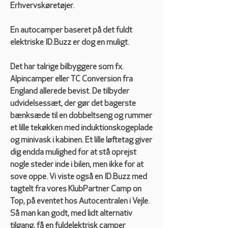
Erhvervskøretøjer.
En autocamper baseret på det fuldt 
elektriske ID.Buzz er dog en muligt.
Det har talrige bilbyggere som fx. 
Alpincamper
 eller
 TC Conversion
 fra 
England allerede bevist. De tilbyder 
udvidelsessæt, der gør det bagerste 
bænksæde til en dobbeltseng og rummer 
et lille tekøkken med induktionskogeplade 
og minivask i kabinen. Et lille løftetag giver 
dig endda mulighed for at stå oprejst 
nogle steder inde i bilen, men ikke for at 
sove oppe. Vi viste også en ID.Buzz med 
tagtelt fra vores KlubPartner Camp on 
Top, på eventet hos Autocentralen i Vejle. 
Så man kan godt, med lidt alternativ 
tilgang, få en fuldelektrisk camper 