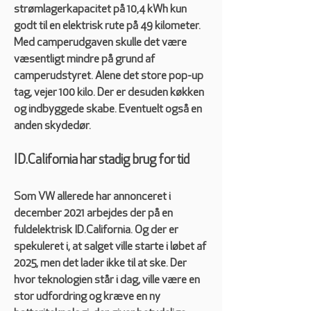
strømlagerkapacitet på 10,4 kWh kun 
godt til en elektrisk rute på 49 kilometer. 
Med camperudgaven skulle det være 
væsentligt mindre på grund af 
camperudstyret. Alene det store pop-up 
tag, vejer 100 kilo. Der er desuden køkken 
og indbyggede skabe. Eventuelt også en 
anden skydedør. 
ID.California har stadig brug for tid
Som VW allerede har annonceret i 
december 2021 arbejdes der på en 
fuldelektrisk ID.California. Og der er 
spekuleret i, at salget ville starte i løbet af 
2025, men det lader ikke til at ske. Der 
hvor teknologien står i dag, ville være en 
stor udfordring og kræve en ny 