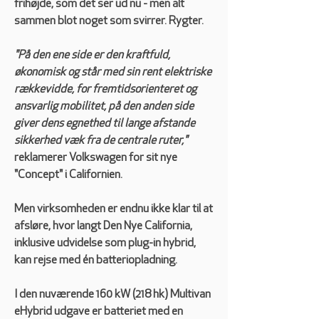
frihøjde, som det ser ud nu - men alt 
sammen blot noget som svirrer. Rygter.
"På den ene side er den kraftfuld, 
økonomisk og står med sin rent elektriske 
rækkevidde, for fremtidsorienteret og 
ansvarlig mobilitet, på den anden side 
giver dens egnethed til lange afstande 
sikkerhed væk fra de centrale ruter," 
reklamerer Volkswagen for sit nye 
"Concept" i Californien.
Men virksomheden er endnu ikke klar til at 
afsløre, hvor langt Den Nye California, 
inklusive udvidelse som plug-in hybrid, 
kan rejse med én batteriopladning.
I den nuværende 160 kW (218 hk) Multivan 
eHybrid udgave er batteriet med en 