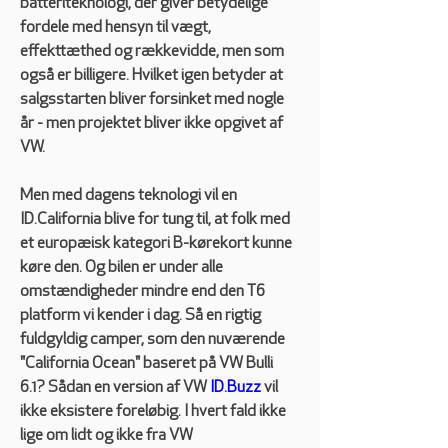
batteriteknologi, der giver betydelige 
fordele med hensyn til vægt, 
effekttæthed og rækkevidde, men som 
også er billigere. Hvilket igen betyder at 
salgsstarten bliver forsinket med nogle 
år - men projektet bliver ikke opgivet af 
VW.  
Men med dagens teknologi vil en 
ID.California blive for tung til, at folk med 
et europæisk kategori B-kørekort kunne 
køre den. Og bilen er under alle 
omstændigheder mindre end den T6 
platform vi kender i dag. Så en rigtig 
fuldgyldig camper, som den nuværende 
"California Ocean" baseret på VW Bulli 
6.1? Sådan en version af VW 
ID.Buzz
 vil 
ikke eksistere foreløbig. I hvert fald ikke 
lige om lidt og ikke fra VW 