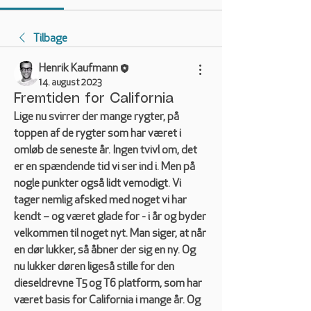
Tilbage
Henrik Kaufmann
14. august 2023
Fremtiden for California
Lige nu svirrer der mange rygter, på 
toppen af de rygter som har været i 
omløb de seneste år. Ingen tvivl om, det 
er en spændende tid vi ser ind i. Men på 
nogle punkter også lidt vemodigt. Vi 
tager nemlig afsked med noget vi har 
kendt – og været glade for - i år og byder 
velkommen til noget nyt. Man siger, at når 
en dør lukker, så åbner der sig en ny. Og 
nu lukker døren ligeså stille for den 
dieseldrevne T5 og T6 platform, som har 
været basis for California i mange år. Og 