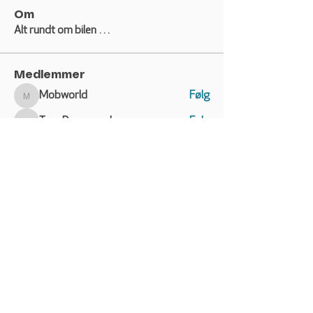
Om
Alt rundt om bilen …
Medlemmer
Mobworld
Følg
Mobworld
Tom Damgaard
Følg
Tom Damgaard
almindingen
Følg
almindingen
Søren Kjærgaard Pedersen
Følg
hf
Følg
hf
Se alle medlemmer (162)
VW CALIFORNIA CLUB