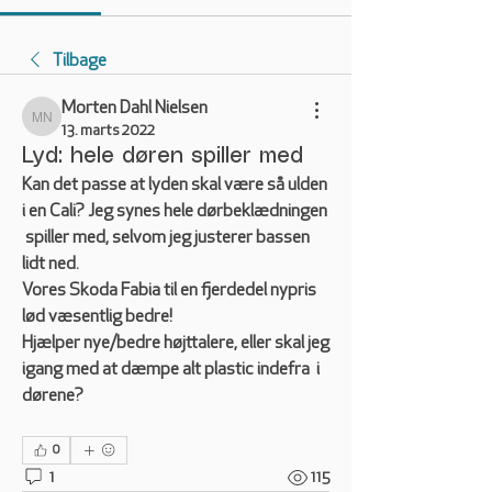
Tilbage
Morten Dahl Nielsen
Morten Dahl Nielsen
13. marts 2022
Lyd: hele døren spiller med
Kan det passe at lyden skal være så ulden 
i en Cali? Jeg synes hele dørbeklædningen 
 spiller med, selvom jeg justerer bassen 
lidt ned.
Vores Skoda Fabia til en fjerdedel nypris 
lød væsentlig bedre!
Hjælper nye/bedre højttalere, eller skal jeg 
igang med at dæmpe alt plastic indefra  i 
dørene?
0
1
115