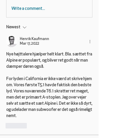
Write a comment...
Newest
Henrik Kaufmann
Mar 17, 2022
Nye højttalere hjælper helt klart. Bla. sættet fra 
Alpine er populært, og bliver ret godt når man 
dæmper døren også. 
For lyden i California er ikke værd at skrive hjem 
om. Vores første T5.1 havde faktisk den bedste 
lyd. Vores nuværende T6.1 skratter ret meget, 
men det er primært A-stoplen. Jeg over vejer 
selv at sætte et sæt Alpine i. Det er ikke så dyrt, 
og udelader man subwoofer er det også rimeligt 
nemt. 
Like