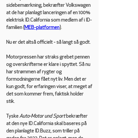
sidebemærkning, bekræfter Volkswagen 
at de har planlagt lanceringen af en 100% 
elektrisk ID.California som medlem af i ID-
familien (
MEB-platformen
).
Nu er det altså officielt - så langt så godt. 
Motorpressen har straks grebet pennen 
og overskrifterne er klare i spyttet. Så nu 
har strømmen af rygter og 
formodningerne fået nyt liv. Men det er 
kun godt, for erfaringen viser, at meget af 
det som kommer frem, faktisk holder 
stik.
Tyske 
Auto-Motor und Sport
 bekræfter 
at den nye ID.California skal baseres på 
den planlagte ID.Buzz, som triller på 