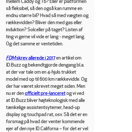
mellem Caddy og T6? Eller er platformen 
så fleksibel, så den også kan rumme en 
endnu større bil? Hvad så med vægten og 
rækkevidden? Bliver den med gas eller 
induktion? Solceller på taget? Listen af 
ting vi gerne vil vide er lang - meget lang. 
Og det samme er ventetiden.
FDM 
skrev allerede i 2017
 en artikel om 
ID.Buzz og bekendtgjorde dengang bl.a. 
at der var tale om en 4-hjuls trukket 
model med op til 600 km rækkevidde. Og 
der har været skrevet meget siden. Men 
nu er den 
officielt pre-lanceret
 og vi ved 
at ID.Buzz bliver højteknologisk med alle 
tænkelige assistentsytemer, head-up 
display og touchpad rat, osv. Så det er en 
forsmag på hvad der venter kommende 
ejer af den nye ID.Californa – for det er vel 