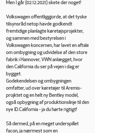
Men I går (02.12.2021) skete der noget!
Volkswagen offentliggjorde, at det tyske 
tilsynsråd netop havde godkendt 
fremtidige planlagte køretøjsprojekter, 
og sammen med bestyrelsen i 
Volkswagen koncernen, har lavet en aftale 
om ombygning og udvidelse af den store 
fabrik i Hannover, VWN anlægget, hvor 
den California du ser på vejen i dag er 
bygget.
Godekendelsen og ombygningen 
omfatter, ud over køretøjer til Aremis-
projktet og en helt ny Bentley model, 
også opbygning af produktionslinje til den 
nye ID.California - ja du hørte rigtigt!
Så dermed, på en meget underspillet 
facon, ja nærmest som en 