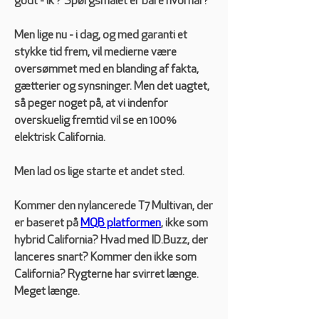
godt - ik'? Spørgsmålet er bare hvornår?
Men lige nu - i dag, og med garanti et 
stykke tid frem, vil medierne være 
oversømmet med en blanding af fakta, 
gætterier og synsninger. Men det uagtet, 
så peger noget på, at vi indenfor 
overskuelig fremtid vil se en 100% 
elektrisk California.
Men lad os lige starte et andet sted. 
Kommer den nylancerede T7 Multivan, der 
er baseret på 
MQB platformen
, ikke som 
hybrid California? Hvad med ID.Buzz, der 
lanceres snart? Kommer den ikke som 
California? Rygterne har svirret længe. 
Meget længe. 