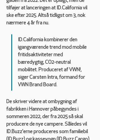
gaden fra 2022. Det er oplagt, men de 
tilføjer at lanceringen at ID.California vil 
ske efter 2025. Altså tidligst om 3, nok 
nærmere 4 år fra nu.
ID.California kombinerer den 
igangværende trend mod mobile 
fritidsaktiviteter med 
bæredygtig, CO2-neutral 
mobilitet. Produceret af VWN!, 
siger Carsten Intra, formand for 
VWN Brand Board.
De skriver videre at ombygning af 
fabrikken i Hannover påbegyndes i 
sommeren 2022, der fra 2025 så skal 
producere de nye campere. Således vil 
ID.Buzz'erne produceres som familiebil 
(ID.Buzz) og kassevogn (ID.Buzz Cargo), 