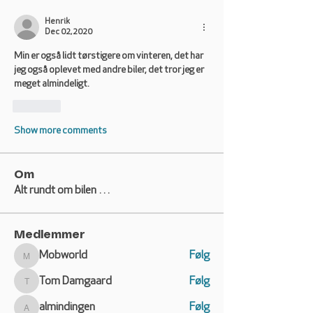
Henrik
Dec 02, 2020
Min er også lidt tørstigere om vinteren, det har 
jeg også oplevet med andre biler, det tror jeg er 
meget almindeligt.
Like
Show more comments
Om
Alt rundt om bilen …
Medlemmer
Mobworld
Følg
Mobworld
Tom Damgaard
Følg
Tom Damgaard
almindingen
Følg