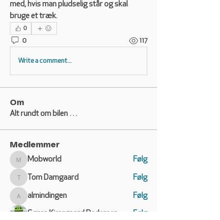
med, hvis man pludselig står og skal 
bruge et træk. 
0
0
117
Write a comment...
Om
Alt rundt om bilen …
Medlemmer
Mobworld
Følg
Mobworld
Tom Damgaard
Følg
Tom Damgaard
almindingen
Følg
almindingen
Søren Kjærgaard Pedersen
Følg