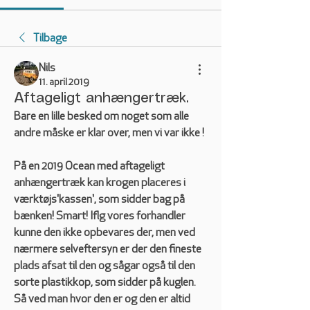
Tilbage
Nils
11. april 2019
Aftageligt anhængertræk.
Bare en lille besked om noget som alle 
andre måske er klar over, men vi var ikke ! 
På en 2019 Ocean med aftageligt 
anhængertræk kan krogen placeres i 
værktøjs'kassen', som sidder bag på 
bænken! Smart! Iflg vores forhandler 
kunne den ikke opbevares der, men ved 
nærmere selveftersyn er der den fineste 
plads afsat til den og sågar også til den 
sorte plastikkop, som sidder på kuglen. 
Så ved man hvor den er og den er altid 