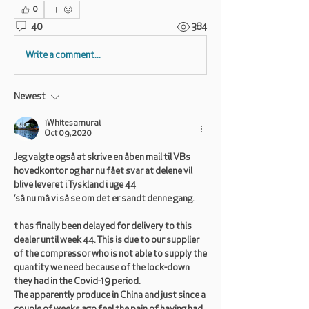
0
40
384
Write a comment...
Newest
1Whitesamurai
Oct 09, 2020
Jeg valgte også at skrive en åben mail til VBs 
hovedkontor og har nu fået svar at delene vil 
blive leveret i Tyskland i uge 44
’så nu må vi så se om det er sandt denne gang. 
t has finally been delayed for delivery to this 
dealer until week 44. This is due to our supplier 
of the compressor who is not able to supply the 
quantity we need because of the lock-down 
they had in the Covid-19 period.
The apparently produce in China and just since a 