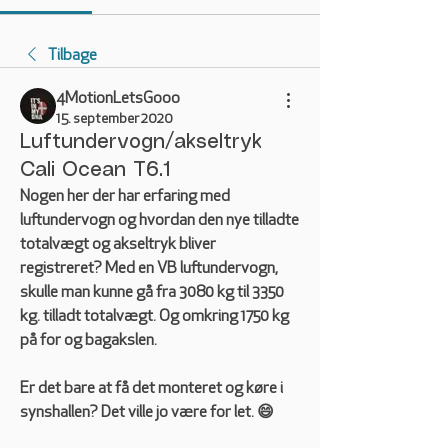
Tilbage
4MotionLetsGooo
15. september 2020
Luftundervogn/akseltryk
Cali Ocean T6.1
Nogen her der har erfaring med 
luftundervogn og hvordan den nye tilladte 
totalvægt og akseltryk bliver 
registreret? Med en VB luftundervogn, 
skulle man kunne gå fra 3080 kg til 3350 
kg. tilladt totalvægt. Og omkring 1750 kg 
på for og bagakslen. 
Er det bare at få det monteret og køre i 
synshallen? Det ville jo være for let. 😄