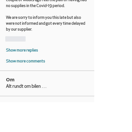
couple of weeks ago feel the pain of having had 
no supplies in the Covid-19 period.
We are sorry to inform you this late but also 
were not informed and got every time delayed 
by our supplier.
Like
Show more replies
Show more comments
Om
Alt rundt om bilen …
Medlemmer
Mobworld
Følg
Mobworld
Tom Damgaard
Følg
Tom Damgaard