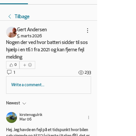
Tilbage
Gert Andersen
5. marts 2026
Nogen der ved hvor batteri sidder til sos  
hjælp i en t6.1 fra 2021 og kan fjerne fejl 
melding
0
1
233
Write a comment...
Newest
kirstenogulrik
Mar 06
Hej. Jeg havde en fejl på et tidspunkt hvor bilen 