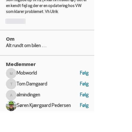
selv ringede op til 112 (vi kørte i Italien 😝)  det er 
en kendt fejl og der er en opdatering hos VW 
som klarer problemet. Vh Ulrik 
Like
Om
Alt rundt om bilen …
Medlemmer
Mobworld
Følg
Mobworld
Tom Damgaard
Følg
Tom Damgaard
almindingen
Følg
almindingen
Søren Kjærgaard Pedersen
Følg
hf
Følg
hf
Se alle medlemmer (162)