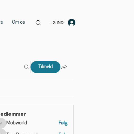
re
Om os
LOG IND
Tilmeld
edlemmer
Mobworld
Følg
Mobworld