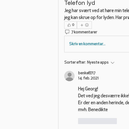
Telefon lyd
Jeg har svært ved at høre min telef
jeg kan skrue op for lyden. Har pr
0
7 kommentarer
Skriv en kommentar...
Sorter efter:
Nyeste apps
benke8717
14. feb. 2021
Hej Georg! 
Det ved jeg desværre ikke!
Er der en anden herinde, d
mvh. Benedikte
Synes godt om