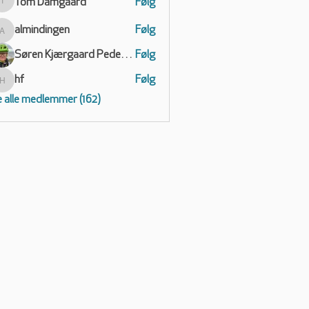
Tom Damgaard
Følg
Tom Damgaard
almindingen
Følg
almindingen
Søren Kjærgaard Pedersen
Følg
hf
Følg
hf
 alle medlemmer (162)