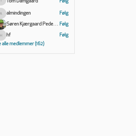
Tom Damgaard
Følg
Tom Damgaard
almindingen
Følg
almindingen
Søren Kjærgaard Pedersen
Følg
hf
Følg
hf
 alle medlemmer (162)