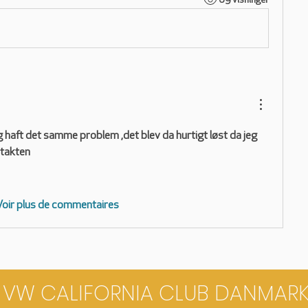
69 visninger
g haft det samme problem ,det blev da hurtigt løst da jeg 
takten 
Voir plus de commentaires
VW CALIFORNIA CLUB DANMAR