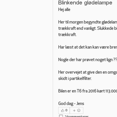
Blinkende glødelampe
Hej alle
Her til morgen begyndte glødelampe
trækkraft end vanligt. Slukkede bi
trækkraft. 
Har læst at det kan kan være brem
Nogle der har prøvet noget lign ?
Her overvejet at give den en omg
skidt i partikelfilter. 
Bilen er en T6 fra 2016 kørt 113.0
God dag - Jens
0