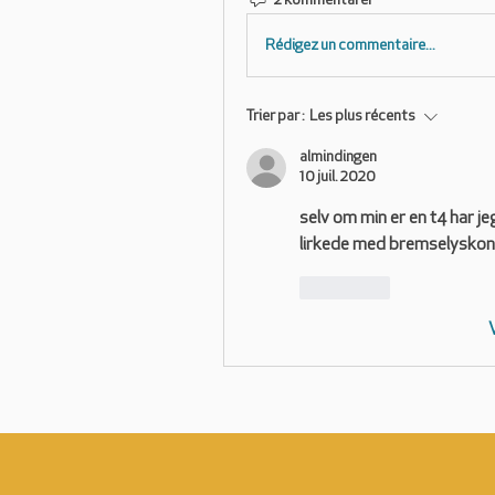
2 kommentarer
Rédigez un commentaire...
Trier par :
Les plus récents
almindingen
10 juil. 2020
selv om min er en t4 har je
lirkede med bremselyskon
J'aime