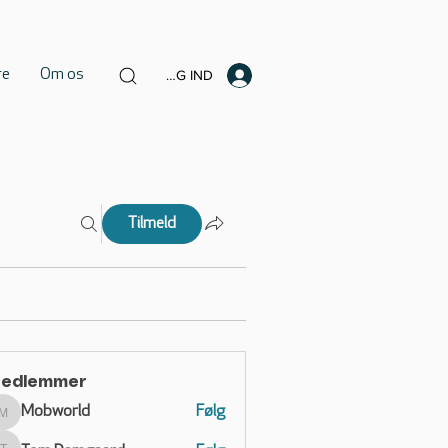
re
Om os
LOG IND
Tilmeld
edlemmer
Mobworld
Følg
Mobworld