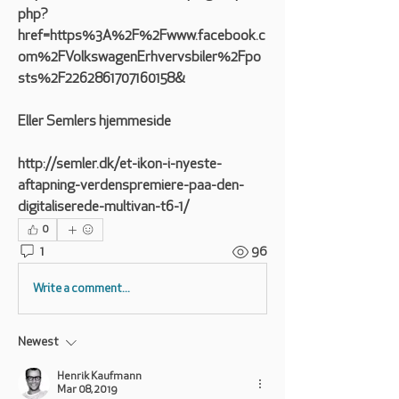
php?
href=https%3A%2F%2Fwww.facebook.c
om%2FVolkswagenErhvervsbiler%2Fpo
sts%2F2262861707160158&
Eller Semlers hjemmeside
http://semler.dk/et-ikon-i-nyeste-
aftapning-verdenspremiere-paa-den-
digitaliserede-multivan-t6-1/
0
1
96
Write a comment...
Newest
Henrik Kaufmann
Mar 08, 2019