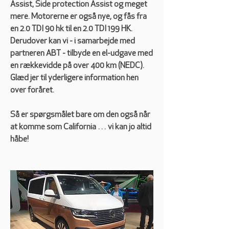
Assist, Side protection Assist og meget 
mere. Motorerne er også nye, og fås fra 
en 2.0 TDI 90 hk til en 2.0 TDI 199 HK. 
Derudover kan vi - i samarbejde med 
partneren ABT - tilbyde en el-udgave med 
en rækkevidde på over 400 km (NEDC). 
Glæd jer til yderligere information hen 
over foråret.
Så er spørgsmålet bare om den også når 
at komme som California … vi kan jo altid 
håbe!