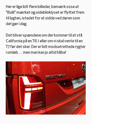
Her er lige lidt flere billeder, bemærk osse at 
"Bulli" mærket og sideblinklyset er flyttet frem 
til lygten, istedet for at sidde ved døren som 
det gør i dag. 
Det bliver spændene om der kommer til at stå 
California på en T6.1 eller om vi skal vente til en 
T7 før det sker. Der er lidt modsatrettede rygter 
i omløb … men man kan jo altid håbe!