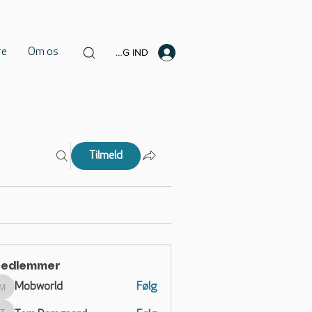
re
Om os
LOG IND
Tilmeld
edlemmer
Mobworld
Følg
Mobworld