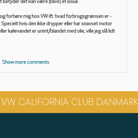
t betyder det kan være (blive) et issue. 
t og forhøre mig hos VW ift. hvad forbrugsgrænsen er - 
 Specielt hvis den ikke drypper eller har snavset motor 
er kølevandet er urent/blandet med olie, ville jeg slå lidt 
Show more comments
VW CALIFORNIA CLUB DANMAR