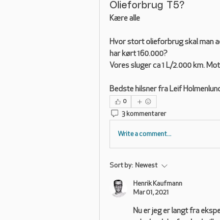
Olieforbrug T5?
Kære alle
Hvor stort olieforbrug skal man a
har kørt 160.000?
Vores sluger ca 1 L/2.000 km. Mot
Bedste hilsner fra Leif Holmenlun
0
3 kommentarer
Write a comment...
Sort by:
Newest
Henrik Kaufmann
Mar 01, 2021
Nu er jeg er langt fra eksp