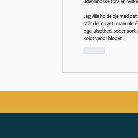
udenlandske fora'er, hvilke
Jeg ville holde øje med de
står der noget i manualen?
pga. utæthed, soder sort ell
koldt vand i blodet …
Like