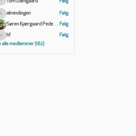
Tom Damgaard
Følg
Tom Damgaard
almindingen
Følg
almindingen
Søren Kjærgaard Pedersen
Følg
hf
Følg
hf
 alle medlemmer (162)