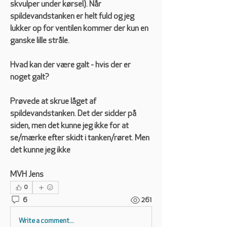
skvulper under kørsel). Når 
spildevandstanken er helt fuld og jeg 
lukker op for ventilen kommer der kun en 
ganske lille stråle.
Hvad kan der være galt - hvis der er 
noget galt?
Prøvede at skrue låget af 
spildevandstanken. Det der sidder på 
siden, men det kunne jeg ikke for at 
se/mærke efter skidt i tanken/røret. Men 
det kunne jeg ikke
MVH Jens
0
6
261
Write a comment...