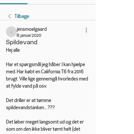
Tilbage
jensmoelgaard
jensmoelgaard
8. januar 2020
Spildevand
Hej alle
Har et spørgsmål jeg håber I kan hjælpe 
med. Har købt en California T6 fra 2016 
brugt. Ville lige gennemgå hvorledes med 
at fylde vand på osv. 
Det driller er at tømme 
spildevandstanken... ???
Det løber meget langsomt ud og det er 
som om den ikke bliver tømt helt (det 