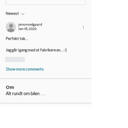
Newest
jensmoelgaard
Jan 16, 2020
Perfekt tak... 
Jeg går i gang med at fabrikere en... :-) 
Like
Show more comments
Om
Alt rundt om bilen …
Medlemmer
Mobworld
Følg
Mobworld