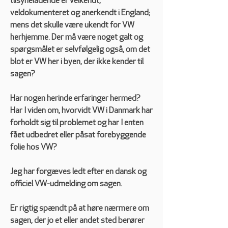
tilsyneladende er velkendt, 
veldokumenteret og anerkendt i England; 
mens det skulle være ukendt for VW 
herhjemme. Der må være noget galt og 
spørgsmålet er selvfølgelig også, om det 
blot er VW her i byen, der ikke kender til 
sagen?  
Har nogen herinde erfaringer hermed? 
Har I viden om, hvorvidt VW i Danmark har 
forholdt sig til problemet og har I enten 
fået udbedret eller påsat forebyggende 
folie hos VW?   
Jeg har forgæves ledt efter en dansk og 
officiel VW-udmelding om sagen.   
Er rigtig spændt på at høre nærmere om 
sagen, der jo et eller andet sted berører 