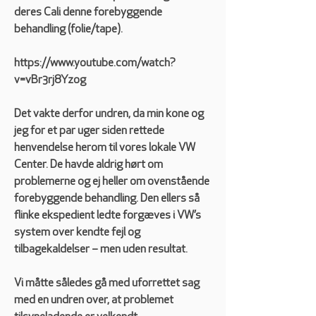
deres Cali denne forebyggende 
behandling (folie/tape).  
https://www.youtube.com/watch?
v=vBr3rj8Yzog  
Det vakte derfor undren, da min kone og 
jeg for et par uger siden rettede 
henvendelse herom til vores lokale VW 
Center. De havde aldrig hørt om 
problemerne og ej heller om ovenstående 
forebyggende behandling. Den ellers så 
flinke ekspedient ledte forgæves i VW’s 
system over kendte fejl og 
tilbagekaldelser – men uden resultat.   
Vi måtte således gå med uforrettet sag 
med en undren over, at problemet 