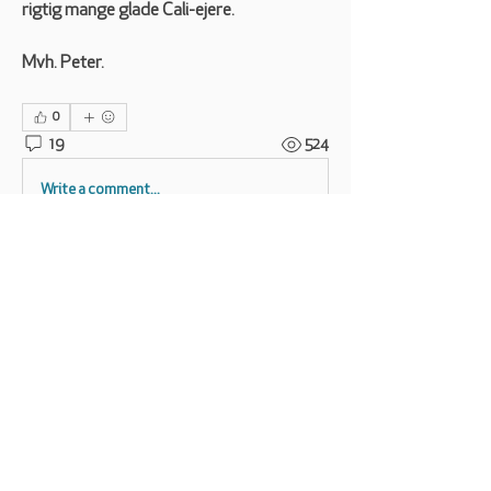
rigtig mange glade Cali-ejere.  
Mvh. Peter.
0
19
524
Write a comment...
Newest
mogens.fast
Jun 11, 2019
Der er åbenbart kun et sted i Jylland, nemlig VW 
Ålborg som kan lave disse rapporter og få 
godkendelse til reperation på garanti. Jeg var 
forbi forrige uge og får svar efter 4-6 uger... Så 
det bliver spændende. Den faste del over 
forruden koster kr. 35.000,- VW kroner at 
skifte. Total vanvittigt...