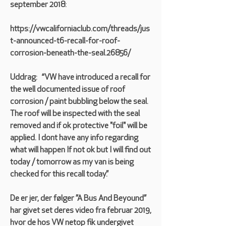
september 2018:
https://vwcaliforniaclub.com/threads/jus
t-announced-t6-recall-for-roof-
corrosion-beneath-the-seal.26856/  
Uddrag:   “VW have introduced a recall for 
the well documented issue of roof 
corrosion / paint bubbling below the seal. 
The roof will be inspected with the seal 
removed and if ok protective "foil" will be 
applied. I dont have any info regarding 
what will happen If not ok but I will find out 
today / tomorrow as my van is being 
checked for this recall today.”  
De er jer, der følger ”A Bus And Beyound” 
har givet set deres video fra februar 2019, 
hvor de hos VW netop fik undergivet 