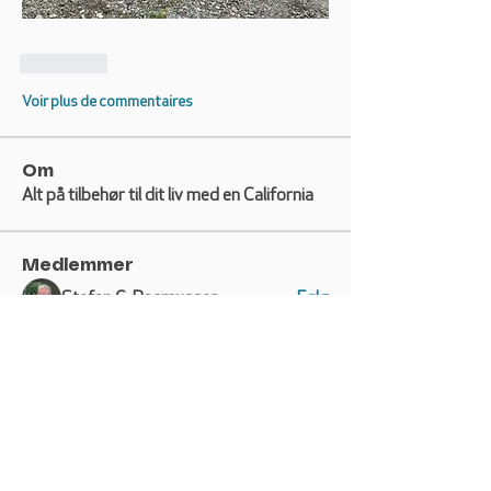
J'aime
Voir plus de commentaires
Om
Alt på tilbehør til dit liv med en California
Medlemmer
Stefan G. Rasmussen
Følg
Gisle Nordlund
Følg
Namaste
Følg
Helene Christensen
Følg
Helene Christensen
Jens Sørensen
Følg
Jens Sørensen