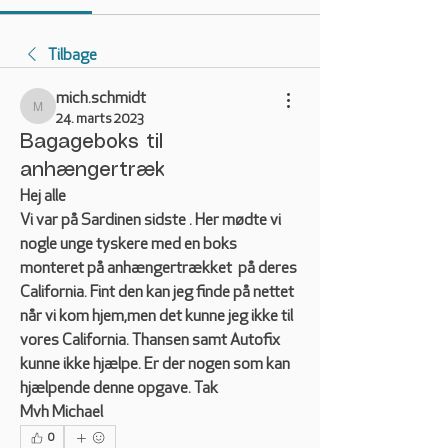
Tilbage
mich.schmidt
mich.schmidt
24. marts 2023
Bagageboks til
anhængertræk
Hej alle
Vi var på Sardinen sidste . Her mødte vi 
nogle unge tyskere med en boks 
monteret på anhængertrækket  på deres 
California. Fint den kan jeg finde på nettet 
når vi kom hjem,men det kunne jeg ikke til 
vores California. Thansen samt Autofix 
kunne ikke hjælpe. Er der nogen som kan 
hjælpende denne opgave. Tak
Mvh Michael
0