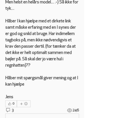
Men helst en helårs model.... .-) Så ikke for 
tyk....
Håber I kan hjælpe med et dirkete link 
samt måske erfaring med en I synes der 
er god og snild at bruge. Har indimellem 
tagboks på, men ikke nødvendigvis et 
krav den passer dertil. (for tænker da at 
det ikke er helt optimalt sammen med 
bøjler på. Så skal der jo være hul i 
regnhatten)??
Håber mit spørgsmål giver mening og at I 
kan hjælpe
Jens
0
3
246