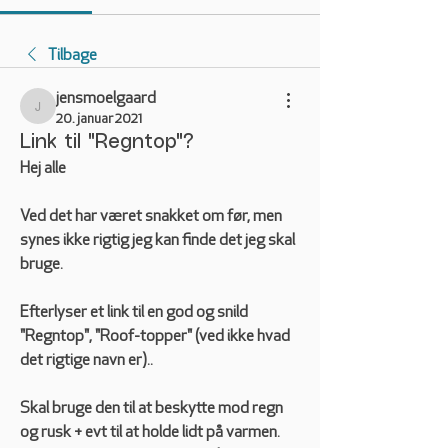
Tilbage
jensmoelgaard
jensmoelgaard
20. januar 2021
Link til "Regntop"?
Hej alle
Ved det har været snakket om før, men 
synes ikke rigtig jeg kan finde det jeg skal 
bruge.
Efterlyser et link til en god og snild 
"Regntop", "Roof-topper" (ved ikke hvad 
det rigtige navn er)..
Skal bruge den til at beskytte mod regn 
og rusk + evt til at holde lidt på varmen. 