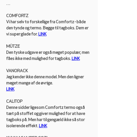
…
COMFORTZ
Vi har selv to forskellige fra Comfortz - både 
den tynde og termo. Begge til tagboks. Dem er 
vi super glade for. 
LINK
MÜTZE
Den tyske udgave er også meget populær, men 
fåes ikke med mulighed for tagboks. 
LINK
VANORACK
Jeg kender ikke denne model. Men den ligner 
meget mange af de øvrige.
LINK
CALITOP
Denne sidder ligesom Comfortz termo også 
tæt på stoffet og giver mulighed for at have 
tagboks på. Men har til gengæld ikke så stor 
isolerende effekt. 
LINK