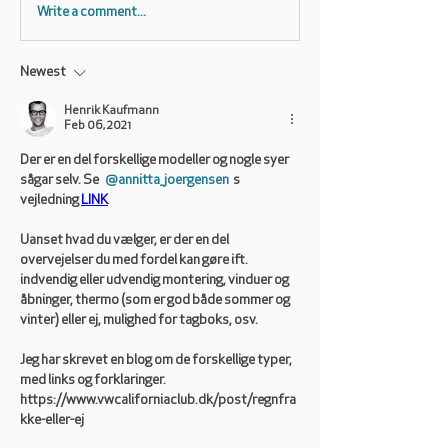
Write a comment...
Newest
Henrik Kaufmann
Feb 06, 2021
Der er en del forskellige modeller og nogle syer 
sågar selv. Se 
@annitta_joergensen
s 
vejledning 
LINK
Uanset hvad du vælger, er der en del 
overvejelser du med fordel kan gøre ift. 
indvendig eller udvendig montering, vinduer og 
åbninger, thermo (som er god både sommer og 
vinter) eller ej, mulighed for tagboks, osv.
Jeg har skrevet en blog om de forskellige typer, 
med links og forklaringer.
https://www.vwcaliforniaclub.dk/post/regnfra
kke-eller-ej