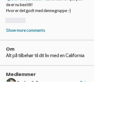
de er nu bestilt! 
Hvor er det godt med denne gruppe :-)
Like
Show more comments
Om
Alt på tilbehør til dit liv med en California
Medlemmer
Stefan G. Rasmussen
Følg
Gisle Nordlund
Følg
Namaste
Følg
Helene Christensen
Følg
Helene Christensen
Jens Sørensen
Følg
Jens Sørensen