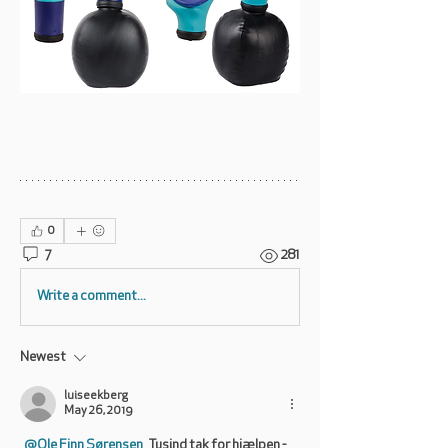
0
7
281
Write a comment...
Newest
luiseekberg
May 26, 2019
@Ole Finn Sørensen
 Tusind tak for hjælpen - 