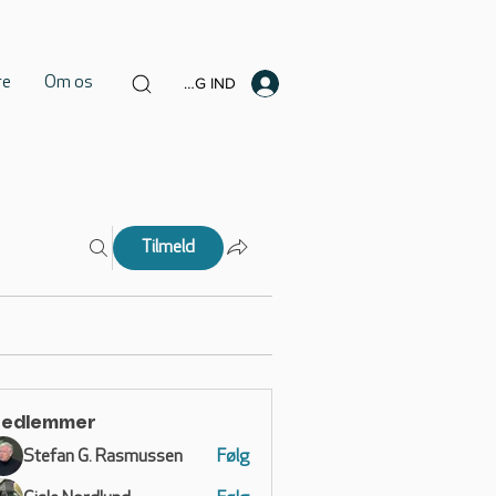
re
Om os
LOG IND
Tilmeld
edlemmer
Stefan G. Rasmussen
Følg