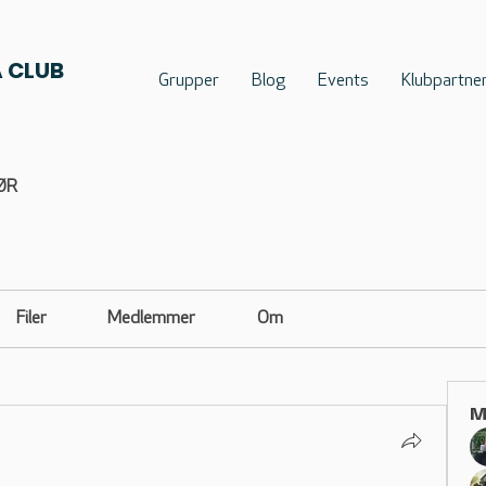
 CLUB
Grupper
Blog
Events
Klubpartne
ØR
Filer
Medlemmer
Om
M