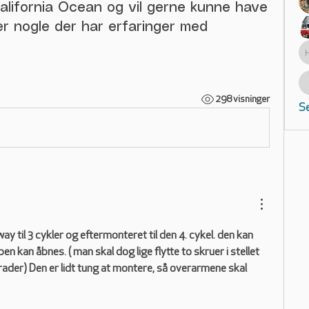
California Ocean og vil gerne kunne have
er nogle der har erfaringer med
298 visninger
Se
ay til 3 cykler og eftermonteret til den 4. cykel. den kan 
n kan åbnes. ( man skal dog lige flytte to skruer i stellet 
rader) Den er lidt tung at montere, så overarmene skal 