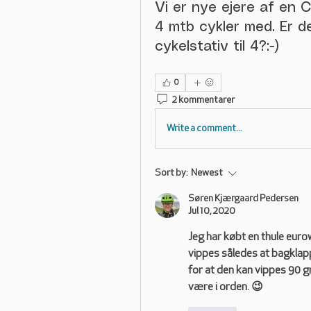
Vi er nye ejere af en 
4 mtb cykler med. Er d
cykelstativ til 4?:-)
0
2 kommentarer
Write a comment...
Sort by:
Newest
Søren Kjærgaard Pedersen
Jul 10, 2020
Jeg har købt en thule eurow
vippes således at bagklappe
for at den kan vippes 90 g
være i orden. 😉