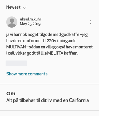
Newest
aksel.m.kuhr
May 25, 2019
ja vi har nok noget tilgode med god kaffe --jeg 
havde en omformer til 220v i min gamle 
MULTIVAN --sådan en vil jeg også have monteret 
i cali. virker godt til lille MELITTA kaffem.
Like
Show more comments
Om
Alt på tilbehør til dit liv med en California
Medlemmer
Stefan G. Rasmussen
Følg