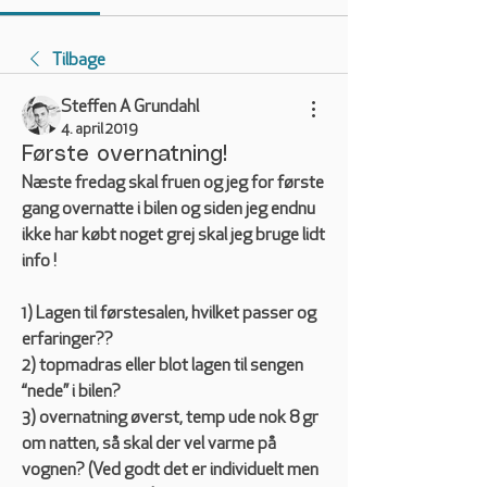
Tilbage
Steffen A Grundahl
4. april 2019
Første overnatning!
Næste fredag skal fruen og jeg for første 
gang overnatte i bilen og siden jeg endnu 
ikke har købt noget grej skal jeg bruge lidt 
info !
1) Lagen til førstesalen, hvilket passer og 
erfaringer?? 
2) topmadras eller blot lagen til sengen 
“nede” i bilen? 
3) overnatning øverst, temp ude nok 8 gr 
om natten, så skal der vel varme på 
vognen? (Ved godt det er individuelt men 