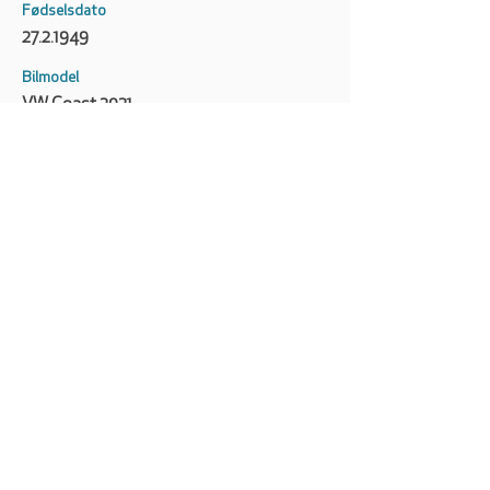
Fødselsdato
27.2.1949
Bilmodel
VW Coast 2021
VW CALIFORNIA CLUB
DANMARK
KONTAKT OS
COPYRIGHT VW CALIFORNIA CLUB DENMARK
& KAUFMANN CREATIVE A/S