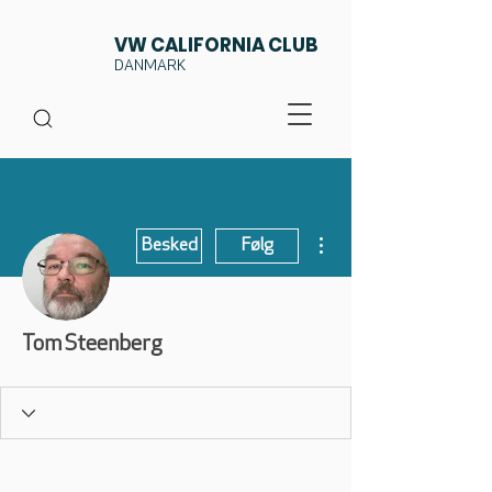
VW CALIFORNIA CLUB
DANMARK
Flere handlinger
Besked
Følg
Tom Steenberg