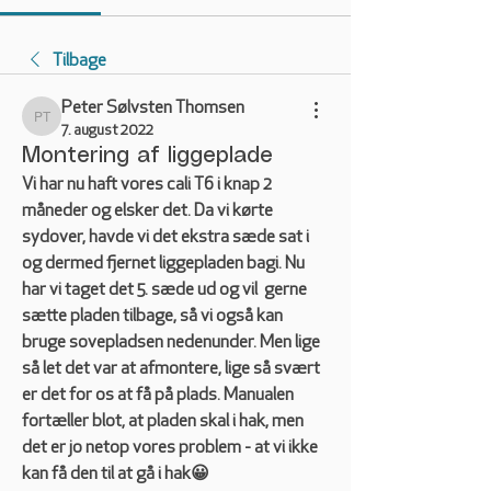
Tilbage
Peter Sølvsten Thomsen
Peter Sølvsten Thomsen
7. august 2022
Montering af liggeplade
Vi har nu haft vores cali T6 i knap 2 
måneder og elsker det. Da vi kørte 
sydover, havde vi det ekstra sæde sat i 
og dermed fjernet liggepladen bagi. Nu 
har vi taget det 5. sæde ud og vil  gerne 
sætte pladen tilbage, så vi også kan 
bruge sovepladsen nedenunder. Men lige 
så let det var at afmontere, lige så svært 
er det for os at få på plads. Manualen 
fortæller blot, at pladen skal i hak, men 
det er jo netop vores problem - at vi ikke 
kan få den til at gå i hak😀