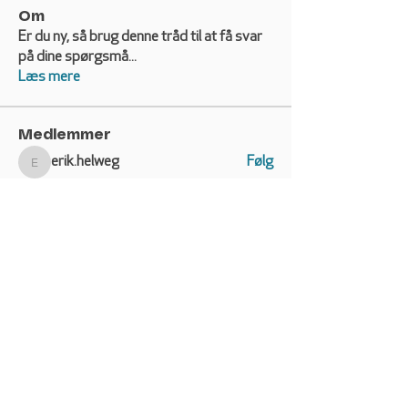
Om
Er du ny, så brug denne tråd til at få svar
på dine spørgsmå
...
Læs mere
Medlemmer
erik.helweg
Følg
erik.helweg
Bente Dahl Andersen
Følg
Bente Dahl Andersen
Esben Wolstrup
Følg
Esben Wolstrup
crosser
Følg
Søren Kjærgaard Pedersen
Følg
Se alle medlemmer (139)