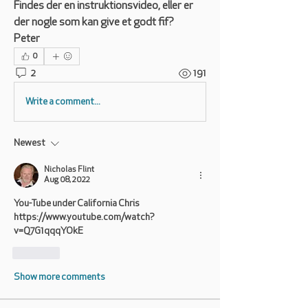
Findes der en instruktionsvideo, eller er 
der nogle som kan give et godt fif?
Peter
0
2
191
Write a comment...
Newest
Nicholas Flint
Aug 08, 2022
You-Tube under California Chris 
https://www.youtube.com/watch?
v=Q7G1qqqYOkE
Like
Show more comments