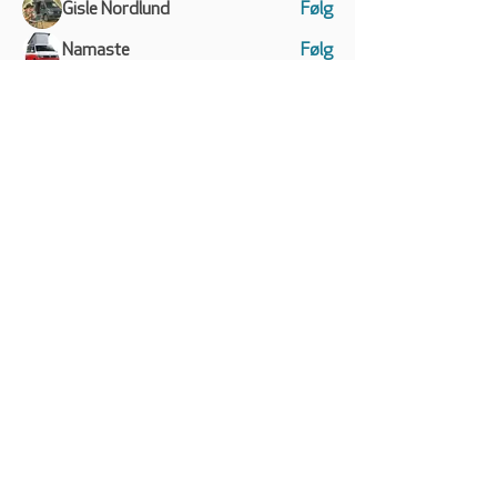
Gisle Nordlund
Følg
Namaste
Følg
Helene Christensen
Følg
Helene Christensen
Jens Sørensen
Følg
Jens Sørensen
Se alle medlemmer (161)
VW CALIFORNIA CLUB
DANMARK